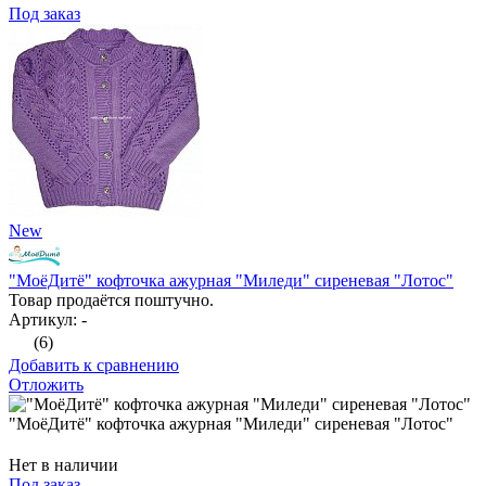
Под заказ
New
"МоёДитё" кофточка ажурная "Миледи" сиреневая "Лотос"
Товар продаётся поштучно.
Артикул: -
(6)
Добавить к сравнению
Отложить
"МоёДитё" кофточка ажурная "Миледи" сиреневая "Лотос"
Нет в наличии
Под заказ