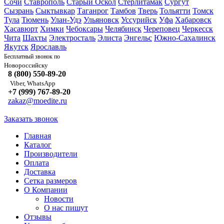
Сочи
Ставрополь
Старый Оскол
Стерлитамак
Сургут
Сызрань
Сыктывкар
Таганрог
Тамбов
Тверь
Тольятти
Томск
Тула
Тюмень
Улан-Удэ
Ульяновск
Уссурийск
Уфа
Хабаровск
Хасавюрт
Химки
Чебоксары
Челябинск
Череповец
Черкесск
Чита
Шахты
Электросталь
Элиста
Энгельс
Южно-Сахалинск
Якутск
Ярославль
Бесплатный звонок по
Новороссийску
8 (800) 550-89-20
Viber, WhatsApp
+7 (999) 767-89-20
zakaz@moedite.ru
Заказать звонок
Главная
Каталог
Производители
Оплата
Доставка
Сетка размеров
О Компании
Новости
О нас пишут
Отзывы