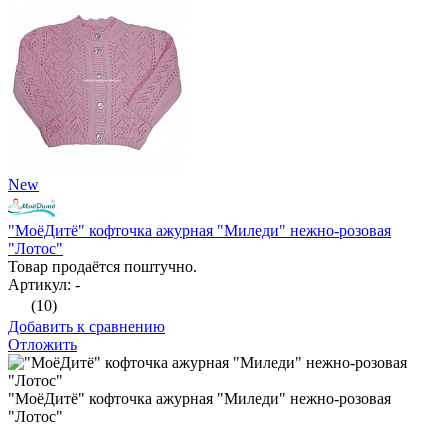
New
"МоёДитё" кофточка ажурная "Миледи" нежно-розовая
"Лотос"
Товар продаётся поштучно.
Артикул: -
(10)
Добавить к сравнению
Отложить
"МоёДитё" кофточка ажурная "Миледи" нежно-розовая
"Лотос"