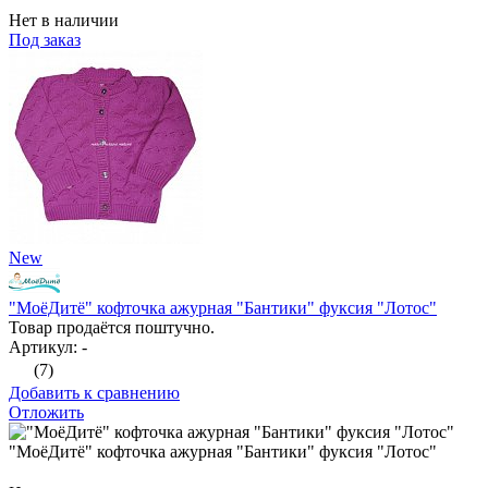
Нет в наличии
Под заказ
New
"МоёДитё" кофточка ажурная "Бантики" фуксия "Лотос"
Товар продаётся поштучно.
Артикул: -
(7)
Добавить к сравнению
Отложить
"МоёДитё" кофточка ажурная "Бантики" фуксия "Лотос"