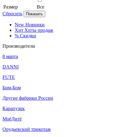
Размер
Все
Сбросить
Показать
New
Новинки
Хит
Хиты продаж
%
Скидки
Производители
8 марта
DANNI
FUTE
Бим-Бом
Другие фабрики России
Карапузик
МоёДитё
Орудьевский трикотаж