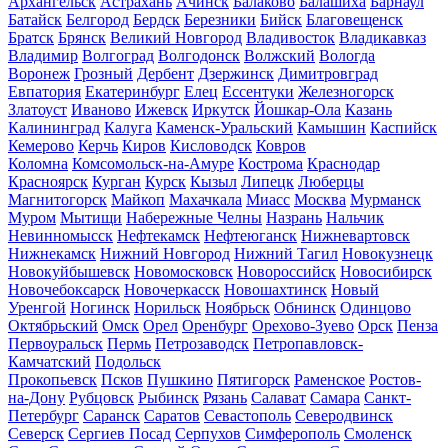
Архангельск
Астрахань
Ачинск
Балаково
Балашиха
Барнаул
Батайск
Белгород
Бердск
Березники
Бийск
Благовещенск
Братск
Брянск
Великий Новгород
Владивосток
Владикавказ
Владимир
Волгоград
Волгодонск
Волжский
Вологда
Воронеж
Грозный
Дербент
Дзержинск
Димитровград
Евпатория
Екатеринбург
Елец
Ессентуки
Железногорск
Златоуст
Иваново
Ижевск
Иркутск
Йошкар-Ола
Казань
Калининград
Калуга
Каменск-Уральский
Камышин
Каспийск
Кемерово
Керчь
Киров
Кисловодск
Ковров
Коломна
Комсомольск-на-Амуре
Кострома
Краснодар
Красноярск
Курган
Курск
Кызыл
Липецк
Люберцы
Магнитогорск
Майкоп
Махачкала
Миасс
Москва
Мурманск
Муром
Мытищи
Набережные Челны
Назрань
Нальчик
Невинномысск
Нефтекамск
Нефтеюганск
Нижневартовск
Нижнекамск
Нижний Новгород
Нижний Тагил
Новокузнецк
Новокуйбышевск
Новомосковск
Новороссийск
Новосибирск
Новочебоксарск
Новочеркасск
Новошахтинск
Новый
Уренгой
Ногинск
Норильск
Ноябрьск
Обнинск
Одинцово
Октябрьский
Омск
Орел
Оренбург
Орехово-Зуево
Орск
Пенза
Первоуральск
Пермь
Петрозаводск
Петропавловск-
Камчатский
Подольск
Прокопьевск
Псков
Пушкино
Пятигорск
Раменское
Ростов-
на-Дону
Рубцовск
Рыбинск
Рязань
Салават
Самара
Санкт-
Петербург
Саранск
Саратов
Севастополь
Северодвинск
Северск
Сергиев Посад
Серпухов
Симферополь
Смоленск