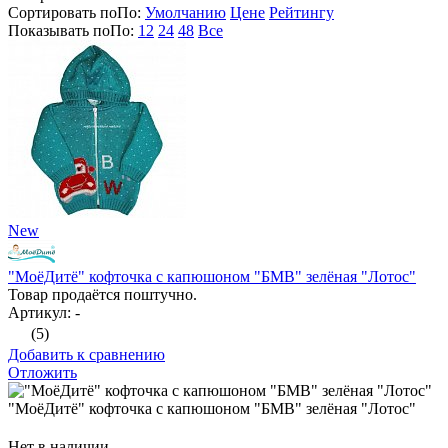
Сортировать по
По
:
Умолчанию
Цене
Рейтингу
Показывать по
По
:
12
24
48
Все
New
"МоёДитё" кофточка с капюшоном "БМВ" зелёная "Лотос"
Товар продаётся поштучно.
Артикул: -
(5)
Добавить к сравнению
Отложить
"МоёДитё" кофточка с капюшоном "БМВ" зелёная "Лотос"
Нет в наличии