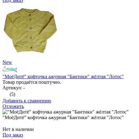
Под заказ
New
"МоёДитё" кофточка ажурная "Бантики" жёлтая "Лотос"
Товар продаётся поштучно.
Артикул: -
(5)
Добавить к сравнению
Отложить
"МоёДитё" кофточка ажурная "Бантики" жёлтая "Лотос"
Нет в наличии
Под заказ