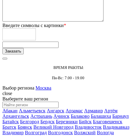
Введите символы с картинки
*
ВРЕМЯ РАБОТЫ:
Пн-Вс: 7.00 - 19.00
Выбор региона
Москва
close
Выберите ваш регион
Абакан
Альметьевск
Ангарск
Арзамас
Армавир
Артём
Архангельск
Астрахань
Ачинск
Балаково
Балашиха
Барнаул
Батайск
Белгород
Бердск
Березники
Бийск
Благовещенск
Братск
Брянск
Великий Новгород
Владивосток
Владикавказ
Владимир
Волгоград
Волгодонск
Волжский
Вологда