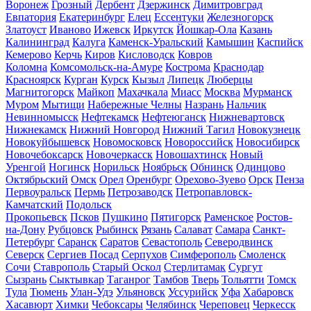
Воронеж
Грозный
Дербент
Дзержинск
Димитровград
Евпатория
Екатеринбург
Елец
Ессентуки
Железногорск
Златоуст
Иваново
Ижевск
Иркутск
Йошкар-Ола
Казань
Калининград
Калуга
Каменск-Уральский
Камышин
Каспийск
Кемерово
Керчь
Киров
Кисловодск
Ковров
Коломна
Комсомольск-на-Амуре
Кострома
Краснодар
Красноярск
Курган
Курск
Кызыл
Липецк
Люберцы
Магнитогорск
Майкоп
Махачкала
Миасс
Москва
Мурманск
Муром
Мытищи
Набережные Челны
Назрань
Нальчик
Невинномысск
Нефтекамск
Нефтеюганск
Нижневартовск
Нижнекамск
Нижний Новгород
Нижний Тагил
Новокузнецк
Новокуйбышевск
Новомосковск
Новороссийск
Новосибирск
Новочебоксарск
Новочеркасск
Новошахтинск
Новый
Уренгой
Ногинск
Норильск
Ноябрьск
Обнинск
Одинцово
Октябрьский
Омск
Орел
Оренбург
Орехово-Зуево
Орск
Пенза
Первоуральск
Пермь
Петрозаводск
Петропавловск-
Камчатский
Подольск
Прокопьевск
Псков
Пушкино
Пятигорск
Раменское
Ростов-
на-Дону
Рубцовск
Рыбинск
Рязань
Салават
Самара
Санкт-
Петербург
Саранск
Саратов
Севастополь
Северодвинск
Северск
Сергиев Посад
Серпухов
Симферополь
Смоленск
Сочи
Ставрополь
Старый Оскол
Стерлитамак
Сургут
Сызрань
Сыктывкар
Таганрог
Тамбов
Тверь
Тольятти
Томск
Тула
Тюмень
Улан-Удэ
Ульяновск
Уссурийск
Уфа
Хабаровск
Хасавюрт
Химки
Чебоксары
Челябинск
Череповец
Черкесск