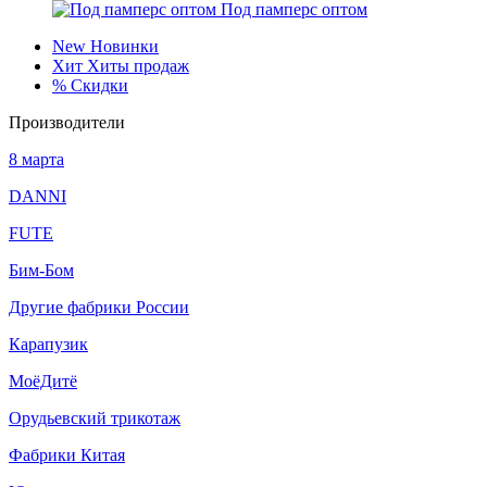
Под памперс оптом
New
Новинки
Хит
Хиты продаж
%
Скидки
Производители
8 марта
DANNI
FUTE
Бим-Бом
Другие фабрики России
Карапузик
МоёДитё
Орудьевский трикотаж
Фабрики Китая