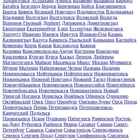
Архангельск
Астрахань
Ачинск
Балаково
Балашиха
Барнаул
Батайск
Белгород
Бердск
Березники
Бийск
Благовещенск
Братск
Брянск
Великий Новгород
Владивосток
Владикавказ
Владимир
Волгоград
Волгодонск
Волжский
Вологда
Воронеж
Грозный
Дербент
Дзержинск
Димитровград
Евпатория
Екатеринбург
Елец
Ессентуки
Железногорск
Златоуст
Иваново
Ижевск
Иркутск
Йошкар-Ола
Казань
Калининград
Калуга
Каменск-Уральский
Камышин
Каспийск
Кемерово
Керчь
Киров
Кисловодск
Ковров
Коломна
Комсомольск-на-Амуре
Кострома
Краснодар
Красноярск
Курган
Курск
Кызыл
Липецк
Люберцы
Магнитогорск
Майкоп
Махачкала
Миасс
Москва
Мурманск
Муром
Мытищи
Набережные Челны
Назрань
Нальчик
Невинномысск
Нефтекамск
Нефтеюганск
Нижневартовск
Нижнекамск
Нижний Новгород
Нижний Тагил
Новокузнецк
Новокуйбышевск
Новомосковск
Новороссийск
Новосибирск
Новочебоксарск
Новочеркасск
Новошахтинск
Новый
Уренгой
Ногинск
Норильск
Ноябрьск
Обнинск
Одинцово
Октябрьский
Омск
Орел
Оренбург
Орехово-Зуево
Орск
Пенза
Первоуральск
Пермь
Петрозаводск
Петропавловск-
Камчатский
Подольск
Прокопьевск
Псков
Пушкино
Пятигорск
Раменское
Ростов-
на-Дону
Рубцовск
Рыбинск
Рязань
Салават
Самара
Санкт-
Петербург
Саранск
Саратов
Севастополь
Северодвинск
Северск
Сергиев Посад
Серпухов
Симферополь
Смоленск