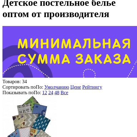
Детское постельное белье
оптом от производителя
Товаров:
34
Сортировать по
По
:
Умолчанию
Цене
Рейтингу
Показывать по
По
:
12
24
48
Все