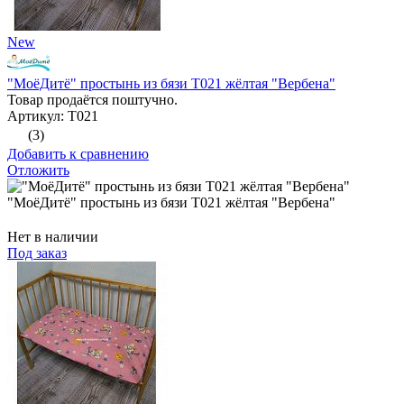
New
"МоёДитё" простынь из бязи Т021 жёлтая "Вербена"
Товар продаётся поштучно.
Артикул: Т021
(3)
Добавить к сравнению
Отложить
"МоёДитё" простынь из бязи Т021 жёлтая "Вербена"
Нет в наличии
Под заказ