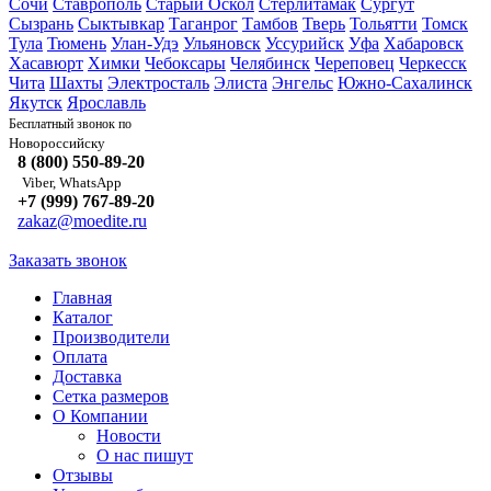
Сочи
Ставрополь
Старый Оскол
Стерлитамак
Сургут
Сызрань
Сыктывкар
Таганрог
Тамбов
Тверь
Тольятти
Томск
Тула
Тюмень
Улан-Удэ
Ульяновск
Уссурийск
Уфа
Хабаровск
Хасавюрт
Химки
Чебоксары
Челябинск
Череповец
Черкесск
Чита
Шахты
Электросталь
Элиста
Энгельс
Южно-Сахалинск
Якутск
Ярославль
Бесплатный звонок по
Новороссийску
8 (800) 550-89-20
Viber, WhatsApp
+7 (999) 767-89-20
zakaz@moedite.ru
Заказать звонок
Главная
Каталог
Производители
Оплата
Доставка
Сетка размеров
О Компании
Новости
О нас пишут
Отзывы