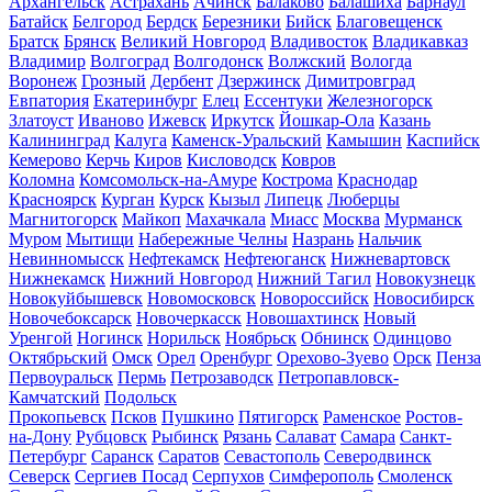
Архангельск
Астрахань
Ачинск
Балаково
Балашиха
Барнаул
Батайск
Белгород
Бердск
Березники
Бийск
Благовещенск
Братск
Брянск
Великий Новгород
Владивосток
Владикавказ
Владимир
Волгоград
Волгодонск
Волжский
Вологда
Воронеж
Грозный
Дербент
Дзержинск
Димитровград
Евпатория
Екатеринбург
Елец
Ессентуки
Железногорск
Златоуст
Иваново
Ижевск
Иркутск
Йошкар-Ола
Казань
Калининград
Калуга
Каменск-Уральский
Камышин
Каспийск
Кемерово
Керчь
Киров
Кисловодск
Ковров
Коломна
Комсомольск-на-Амуре
Кострома
Краснодар
Красноярск
Курган
Курск
Кызыл
Липецк
Люберцы
Магнитогорск
Майкоп
Махачкала
Миасс
Москва
Мурманск
Муром
Мытищи
Набережные Челны
Назрань
Нальчик
Невинномысск
Нефтекамск
Нефтеюганск
Нижневартовск
Нижнекамск
Нижний Новгород
Нижний Тагил
Новокузнецк
Новокуйбышевск
Новомосковск
Новороссийск
Новосибирск
Новочебоксарск
Новочеркасск
Новошахтинск
Новый
Уренгой
Ногинск
Норильск
Ноябрьск
Обнинск
Одинцово
Октябрьский
Омск
Орел
Оренбург
Орехово-Зуево
Орск
Пенза
Первоуральск
Пермь
Петрозаводск
Петропавловск-
Камчатский
Подольск
Прокопьевск
Псков
Пушкино
Пятигорск
Раменское
Ростов-
на-Дону
Рубцовск
Рыбинск
Рязань
Салават
Самара
Санкт-
Петербург
Саранск
Саратов
Севастополь
Северодвинск
Северск
Сергиев Посад
Серпухов
Симферополь
Смоленск