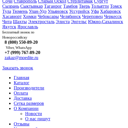
Сочи
Ставрополь
Старый Оскол
Стерлитамак
Сургут
Сызрань
Сыктывкар
Таганрог
Тамбов
Тверь
Тольятти
Томск
Тула
Тюмень
Улан-Удэ
Ульяновск
Уссурийск
Уфа
Хабаровск
Хасавюрт
Химки
Чебоксары
Челябинск
Череповец
Черкесск
Чита
Шахты
Электросталь
Элиста
Энгельс
Южно-Сахалинск
Якутск
Ярославль
Бесплатный звонок по
Новороссийску
8 (800) 550-89-20
Viber, WhatsApp
+7 (999) 767-89-20
zakaz@moedite.ru
Заказать звонок
Главная
Каталог
Производители
Оплата
Доставка
Сетка размеров
О Компании
Новости
О нас пишут
Отзывы