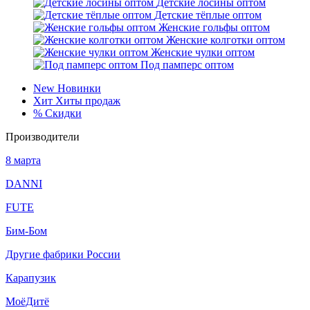
Детские лосины оптом
Детские тёплые оптом
Женские гольфы оптом
Женские колготки оптом
Женские чулки оптом
Под памперс оптом
New
Новинки
Хит
Хиты продаж
%
Скидки
Производители
8 марта
DANNI
FUTE
Бим-Бом
Другие фабрики России
Карапузик
МоёДитё