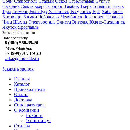
Сочи
Ставрополь
Старый Оскол
Стерлитамак
Сургут
Сызрань
Сыктывкар
Таганрог
Тамбов
Тверь
Тольятти
Томск
Тула
Тюмень
Улан-Удэ
Ульяновск
Уссурийск
Уфа
Хабаровск
Хасавюрт
Химки
Чебоксары
Челябинск
Череповец
Черкесск
Чита
Шахты
Электросталь
Элиста
Энгельс
Южно-Сахалинск
Якутск
Ярославль
Бесплатный звонок по
Новороссийску
8 (800) 550-89-20
Viber, WhatsApp
+7 (999) 767-89-20
zakaz@moedite.ru
Заказать звонок
Главная
Каталог
Производители
Оплата
Доставка
Сетка размеров
О Компании
Новости
О нас пишут
Отзывы