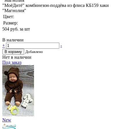
"МоёДитё" комбинезон-поддёва из флиса КБ159 хаки
"Магнолия"
Цвет:
Размер:
504
руб. за шт
В наличии
+
-
В корзину
Добавлено
Нет в наличии
Под заказ
New