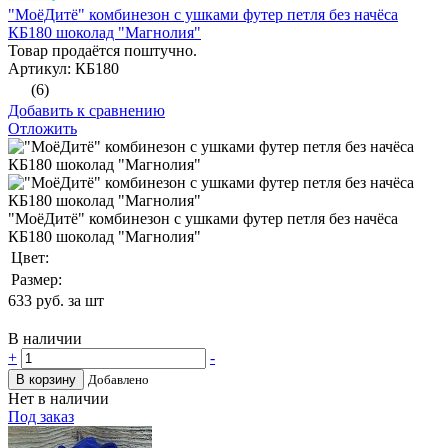
"МоёДитё" комбинезон с ушками футер петля без начёса
КБ180 шоколад "Магнолия"
Товар продаётся поштучно.
Артикул: КБ180
(6)
Добавить к сравнению
Отложить
"МоёДитё" комбинезон с ушками футер петля без начёса
КБ180 шоколад "Магнолия"
Цвет:
Размер:
633
руб. за шт
В наличии
+
-
В корзину
Добавлено
Нет в наличии
Под заказ