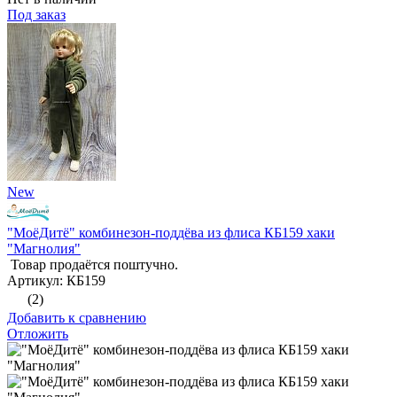
Под заказ
New
"МоёДитё" комбинезон-поддёва из флиса КБ159 хаки
"Магнолия"
Товар продаётся поштучно.
Артикул: КБ159
(2)
Добавить к сравнению
Отложить