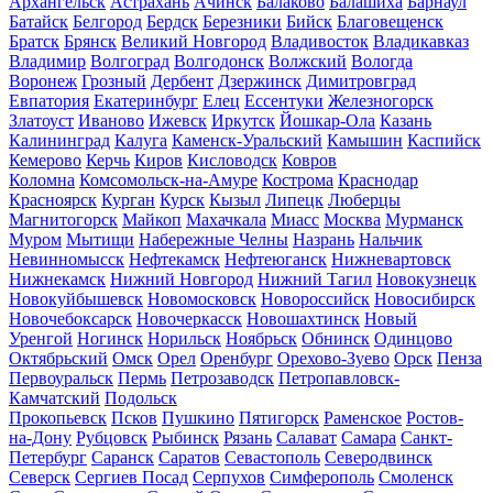
Архангельск
Астрахань
Ачинск
Балаково
Балашиха
Барнаул
Батайск
Белгород
Бердск
Березники
Бийск
Благовещенск
Братск
Брянск
Великий Новгород
Владивосток
Владикавказ
Владимир
Волгоград
Волгодонск
Волжский
Вологда
Воронеж
Грозный
Дербент
Дзержинск
Димитровград
Евпатория
Екатеринбург
Елец
Ессентуки
Железногорск
Златоуст
Иваново
Ижевск
Иркутск
Йошкар-Ола
Казань
Калининград
Калуга
Каменск-Уральский
Камышин
Каспийск
Кемерово
Керчь
Киров
Кисловодск
Ковров
Коломна
Комсомольск-на-Амуре
Кострома
Краснодар
Красноярск
Курган
Курск
Кызыл
Липецк
Люберцы
Магнитогорск
Майкоп
Махачкала
Миасс
Москва
Мурманск
Муром
Мытищи
Набережные Челны
Назрань
Нальчик
Невинномысск
Нефтекамск
Нефтеюганск
Нижневартовск
Нижнекамск
Нижний Новгород
Нижний Тагил
Новокузнецк
Новокуйбышевск
Новомосковск
Новороссийск
Новосибирск
Новочебоксарск
Новочеркасск
Новошахтинск
Новый
Уренгой
Ногинск
Норильск
Ноябрьск
Обнинск
Одинцово
Октябрьский
Омск
Орел
Оренбург
Орехово-Зуево
Орск
Пенза
Первоуральск
Пермь
Петрозаводск
Петропавловск-
Камчатский
Подольск
Прокопьевск
Псков
Пушкино
Пятигорск
Раменское
Ростов-
на-Дону
Рубцовск
Рыбинск
Рязань
Салават
Самара
Санкт-
Петербург
Саранск
Саратов
Севастополь
Северодвинск
Северск
Сергиев Посад
Серпухов
Симферополь
Смоленск