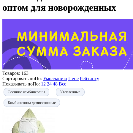
оптом для новорожденных
Товаров:
163
Сортировать по
По
:
Умолчанию
Цене
Рейтингу
Показывать по
По
:
12
24
48
Все
Осенние комбинезоны
Утепленные
Комбинезоны демисезонные