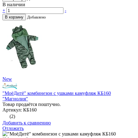
В наличии
+
-
В корзину
Добавлено
New
"МоёДитё" комбинезон с ушками камуфляж КБ160
"Магнолия"
Товар продаётся поштучно.
Артикул: КБ160
(2)
Добавить к сравнению
Отложить