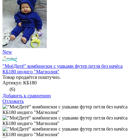
New
"МоёДитё" комбинезон с ушками футер петля без начёса
КБ180 индиго "Магнолия"
Товар продаётся поштучно.
Артикул: КБ180
(6)
Добавить к сравнению
Отложить