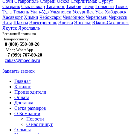
Сочи
Ставрополь
Старый Оскол
Стерлитамак
Сургут
Сызрань
Сыктывкар
Таганрог
Тамбов
Тверь
Тольятти
Томск
Тула
Тюмень
Улан-Удэ
Ульяновск
Уссурийск
Уфа
Хабаровск
Хасавюрт
Химки
Чебоксары
Челябинск
Череповец
Черкесск
Чита
Шахты
Электросталь
Элиста
Энгельс
Южно-Сахалинск
Якутск
Ярославль
Бесплатный звонок по
Новороссийску
8 (800) 550-89-20
Viber, WhatsApp
+7 (999) 767-89-20
zakaz@moedite.ru
Заказать звонок
Главная
Каталог
Производители
Оплата
Доставка
Сетка размеров
О Компании
Новости
О нас пишут
Отзывы