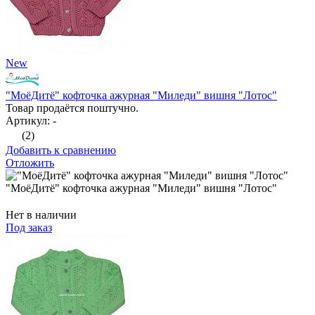
New
"МоёДитё" кофточка ажурная "Миледи" вишня "Лотос"
Товар продаётся поштучно.
Артикул: -
(2)
Добавить к сравнению
Отложить
"МоёДитё" кофточка ажурная "Миледи" вишня "Лотос"
Нет в наличии
Под заказ