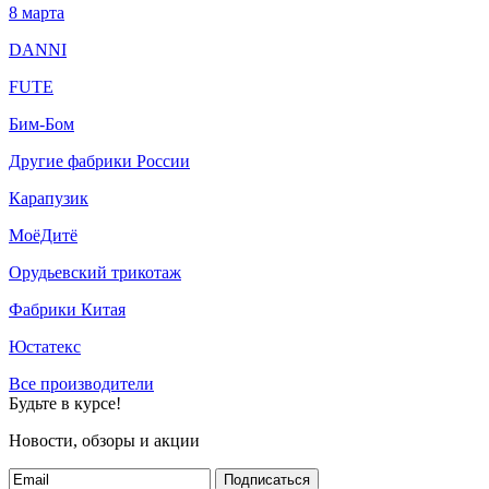
8 марта
DANNI
FUTE
Бим-Бом
Другие фабрики России
Карапузик
МоёДитё
Орудьевский трикотаж
Фабрики Китая
Юстатекс
Все производители
Будьте в курсе!
Новости, обзоры и акции
Подписаться