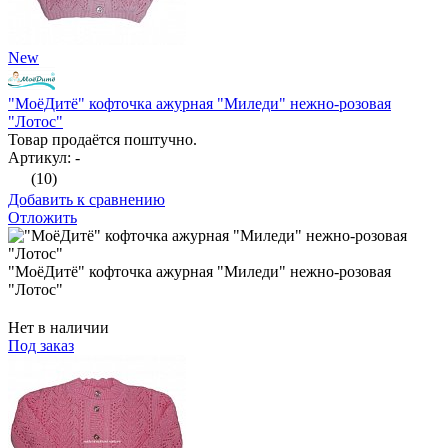
New
"МоёДитё" кофточка ажурная "Миледи" нежно-розовая
"Лотос"
Товар продаётся поштучно.
Артикул: -
(10)
Добавить к сравнению
Отложить
"МоёДитё" кофточка ажурная "Миледи" нежно-розовая
"Лотос"
Нет в наличии
Под заказ