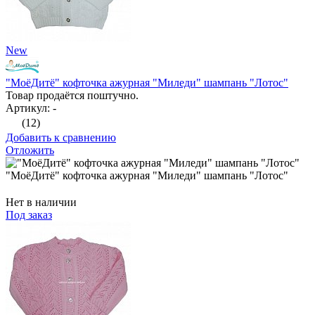
New
"МоёДитё" кофточка ажурная "Миледи" шампань "Лотос"
Товар продаётся поштучно.
Артикул: -
(12)
Добавить к сравнению
Отложить
"МоёДитё" кофточка ажурная "Миледи" шампань "Лотос"
Нет в наличии
Под заказ