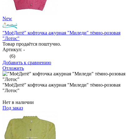
New
"МоёДитё" кофточка ажурная "Миледи" тёмно-розовая
"Лотос"
Товар продаётся поштучно.
Артикул: -
(6)
Добавить к сравнению
Отложить
"МоёДитё" кофточка ажурная "Миледи" тёмно-розовая
"Лотос"
Нет в наличии
Под заказ