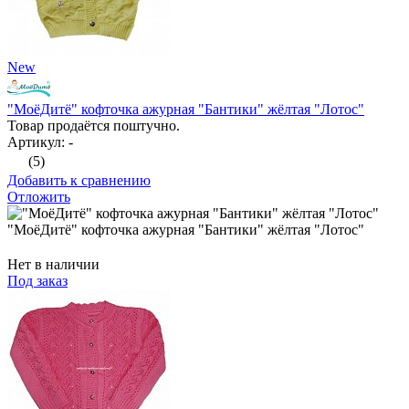
New
"МоёДитё" кофточка ажурная "Бантики" жёлтая "Лотос"
Товар продаётся поштучно.
Артикул: -
(5)
Добавить к сравнению
Отложить
"МоёДитё" кофточка ажурная "Бантики" жёлтая "Лотос"
Нет в наличии
Под заказ