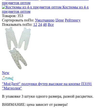
предметов оптом
Костюмы из 4-х
предметов оптом
Товаров:
353
Сортировать по
По
:
Умолчанию
Цене
Рейтингу
Показывать по
По
:
12
24
48
Все
New
"МоёДитё" ползунки футер высокие на кнопке ПЗ191
"Магнолия"
В упаковке 3 штуки одного размера, разной расцветки.
ВНИМАНИЕ: цена зависит от размера!