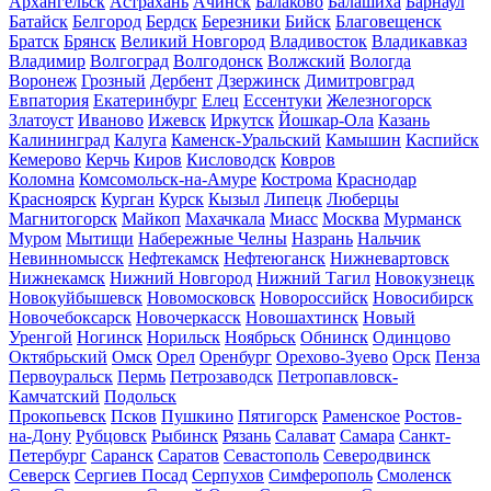
Архангельск
Астрахань
Ачинск
Балаково
Балашиха
Барнаул
Батайск
Белгород
Бердск
Березники
Бийск
Благовещенск
Братск
Брянск
Великий Новгород
Владивосток
Владикавказ
Владимир
Волгоград
Волгодонск
Волжский
Вологда
Воронеж
Грозный
Дербент
Дзержинск
Димитровград
Евпатория
Екатеринбург
Елец
Ессентуки
Железногорск
Златоуст
Иваново
Ижевск
Иркутск
Йошкар-Ола
Казань
Калининград
Калуга
Каменск-Уральский
Камышин
Каспийск
Кемерово
Керчь
Киров
Кисловодск
Ковров
Коломна
Комсомольск-на-Амуре
Кострома
Краснодар
Красноярск
Курган
Курск
Кызыл
Липецк
Люберцы
Магнитогорск
Майкоп
Махачкала
Миасс
Москва
Мурманск
Муром
Мытищи
Набережные Челны
Назрань
Нальчик
Невинномысск
Нефтекамск
Нефтеюганск
Нижневартовск
Нижнекамск
Нижний Новгород
Нижний Тагил
Новокузнецк
Новокуйбышевск
Новомосковск
Новороссийск
Новосибирск
Новочебоксарск
Новочеркасск
Новошахтинск
Новый
Уренгой
Ногинск
Норильск
Ноябрьск
Обнинск
Одинцово
Октябрьский
Омск
Орел
Оренбург
Орехово-Зуево
Орск
Пенза
Первоуральск
Пермь
Петрозаводск
Петропавловск-
Камчатский
Подольск
Прокопьевск
Псков
Пушкино
Пятигорск
Раменское
Ростов-
на-Дону
Рубцовск
Рыбинск
Рязань
Салават
Самара
Санкт-
Петербург
Саранск
Саратов
Севастополь
Северодвинск
Северск
Сергиев Посад
Серпухов
Симферополь
Смоленск