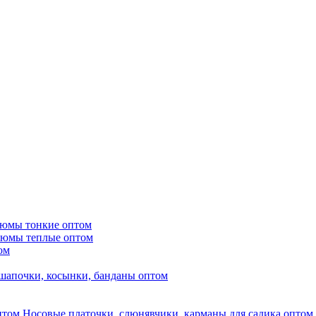
тюмы тонкие оптом
тюмы теплые оптом
ом
шапочки, косынки, банданы оптом
Носовые платочки, слюнявчики, карманы для садика оптом