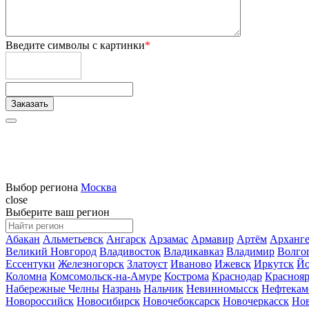
Введите символы с картинки
*
Выбор региона
Москва
close
Выберите ваш регион
Абакан
Альметьевск
Ангарск
Арзамас
Армавир
Артём
Арханге
Великий Новгород
Владивосток
Владикавказ
Владимир
Волго
Ессентуки
Железногорск
Златоуст
Иваново
Ижевск
Иркутск
Йо
Коломна
Комсомольск-на-Амуре
Кострома
Краснодар
Краснояр
Набережные Челны
Назрань
Нальчик
Невинномысск
Нефтекам
Новороссийск
Новосибирск
Новочебоксарск
Новочеркасск
Но