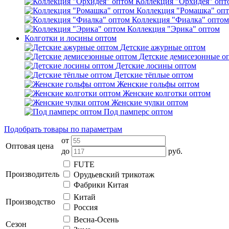
Коллекция "Орхидея" опт
Коллекция "Ромашка" оп
Коллекция "Фиалка" оптом
Коллекция "Эрика" оптом
Колготки и лосины оптом
Детские ажурные оптом
Детские демисезонные о
Детские лосины оптом
Детские тёплые оптом
Женские гольфы оптом
Женские колготки оптом
Женские чулки оптом
Под памперс оптом
Подобрать товары по параметрам
от
Оптовая цена
до
руб.
FUTE
Производитель
Орудьевский трикотаж
Фабрики Китая
Китай
Производство
Россия
Весна-Осень
Сезон