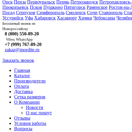
Орск
Пенза
Первоуральск
Пермь
Петрозаводск
Петропавловск
Прокопьевск
Псков
Пушкино
Пятигорск
Раменское
Ростов-на-
Посад
Серпухов
Симферополь
Смоленск
Сочи
Ставрополь
Ста
Уссурийск
Уфа
Хабаровск
Хасавюрт
Химки
Чебоксары
Челяби
Бесплатный звонок по
Новороссийску
8 (800) 550-89-20
Viber, WhatsApp
+7 (999) 767-89-20
zakaz@moedite.ru
Заказать звонок
Главная
Каталог
Производители
Оплата
Доставка
Сетка размеров
О Компании
Новости
О нас пишут
Отзывы
Условия работы
Вопросы