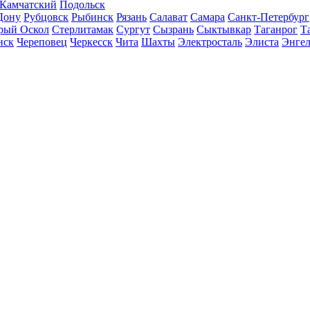
-Камчатский
Подольск
Дону
Рубцовск
Рыбинск
Рязань
Салават
Самара
Санкт-Петербург
рый Оскол
Стерлитамак
Сургут
Сызрань
Сыктывкар
Таганрог
Т
нск
Череповец
Черкесск
Чита
Шахты
Электросталь
Элиста
Энгел