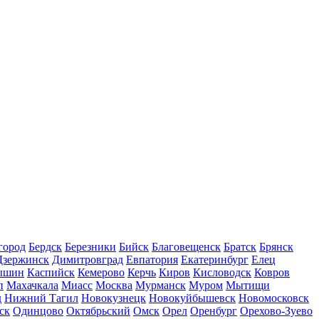
город
Бердск
Березники
Бийск
Благовещенск
Братск
Брянск
Дзержинск
Димитровград
Евпатория
Екатеринбург
Елец
ышин
Каспийск
Кемерово
Керчь
Киров
Кисловодск
Ковров
п
Махачкала
Миасс
Москва
Мурманск
Муром
Мытищи
д
Нижний Тагил
Новокузнецк
Новокуйбышевск
Новомосковск
ск
Одинцово
Октябрьский
Омск
Орел
Оренбург
Орехово-Зуево