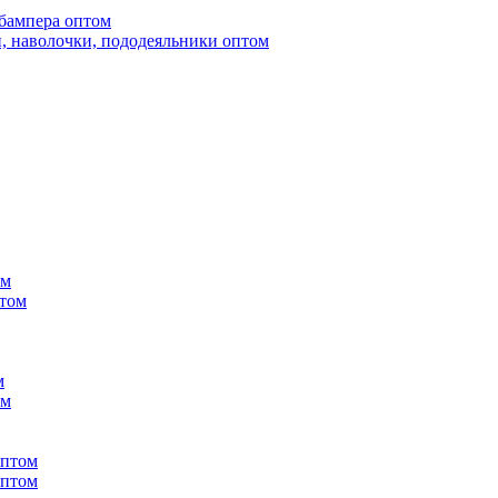
бампера оптом
, наволочки, пододеяльники оптом
ом
птом
м
ом
оптом
оптом