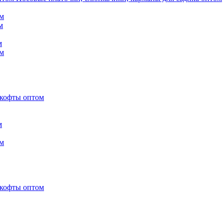
м
м
м
м
 кофты оптом
м
м
 кофты оптом