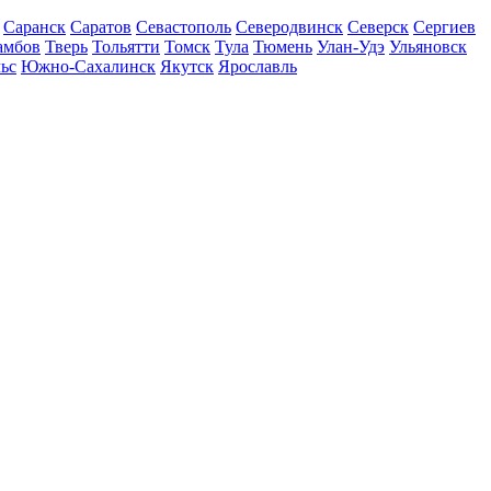
Саранск
Саратов
Севастополь
Северодвинск
Северск
Сергиев
амбов
Тверь
Тольятти
Томск
Тула
Тюмень
Улан-Удэ
Ульяновск
ьс
Южно-Сахалинск
Якутск
Ярославль