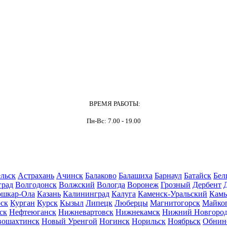
ВРЕМЯ РАБОТЫ:
Пн-Вс: 7.00 - 19.00
льск
Астрахань
Ачинск
Балаково
Балашиха
Барнаул
Батайск
Бел
град
Волгодонск
Волжский
Вологда
Воронеж
Грозный
Дербент
шкар-Ола
Казань
Калининград
Калуга
Каменск-Уральский
Кам
ск
Курган
Курск
Кызыл
Липецк
Люберцы
Магнитогорск
Майко
ск
Нефтеюганск
Нижневартовск
Нижнекамск
Нижний Новгоро
вошахтинск
Новый Уренгой
Ногинск
Норильск
Ноябрьск
Обнин