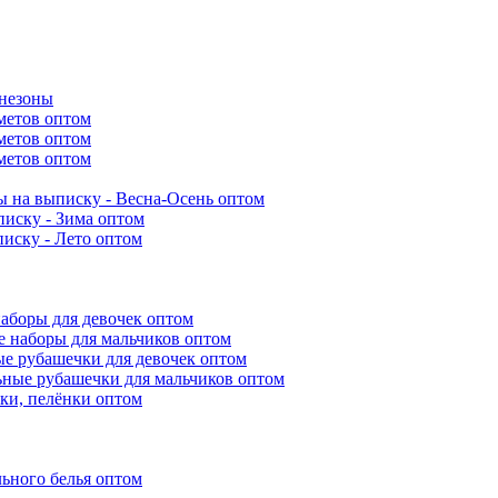
инезоны
метов оптом
метов оптом
метов оптом
 на выписку - Весна-Осень оптом
иску - Зима оптом
иску - Лето оптом
аборы для девочек оптом
 наборы для мальчиков оптом
е рубашечки для девочек оптом
ьные рубашечки для мальчиков оптом
ки, пелёнки оптом
ьного белья оптом