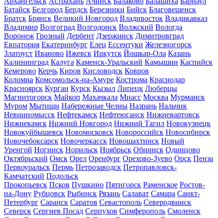
Архангельск
Астрахань
Ачинск
Балаково
Балашиха
Барнаул
Батайск
Белгород
Бердск
Березники
Бийск
Благовещенск
Братск
Брянск
Великий Новгород
Владивосток
Владикавказ
Владимир
Волгоград
Волгодонск
Волжский
Вологда
Воронеж
Грозный
Дербент
Дзержинск
Димитровград
Евпатория
Екатеринбург
Елец
Ессентуки
Железногорск
Златоуст
Иваново
Ижевск
Иркутск
Йошкар-Ола
Казань
Калининград
Калуга
Каменск-Уральский
Камышин
Каспийск
Кемерово
Керчь
Киров
Кисловодск
Ковров
Коломна
Комсомольск-на-Амуре
Кострома
Краснодар
Красноярск
Курган
Курск
Кызыл
Липецк
Люберцы
Магнитогорск
Майкоп
Махачкала
Миасс
Москва
Мурманск
Муром
Мытищи
Набережные Челны
Назрань
Нальчик
Невинномысск
Нефтекамск
Нефтеюганск
Нижневартовск
Нижнекамск
Нижний Новгород
Нижний Тагил
Новокузнецк
Новокуйбышевск
Новомосковск
Новороссийск
Новосибирск
Новочебоксарск
Новочеркасск
Новошахтинск
Новый
Уренгой
Ногинск
Норильск
Ноябрьск
Обнинск
Одинцово
Октябрьский
Омск
Орел
Оренбург
Орехово-Зуево
Орск
Пенза
Первоуральск
Пермь
Петрозаводск
Петропавловск-
Камчатский
Подольск
Прокопьевск
Псков
Пушкино
Пятигорск
Раменское
Ростов-
на-Дону
Рубцовск
Рыбинск
Рязань
Салават
Самара
Санкт-
Петербург
Саранск
Саратов
Севастополь
Северодвинск
Северск
Сергиев Посад
Серпухов
Симферополь
Смоленск