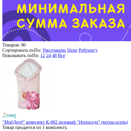
Товаров:
90
Сортировать по
По
:
Умолчанию
Цене
Рейтингу
Показывать по
По
:
12
24
48
Все
"МоёДитё" комплект К-002 розовый "Непоседа" (весна-осень)
Товар продается по 1 комплекту.