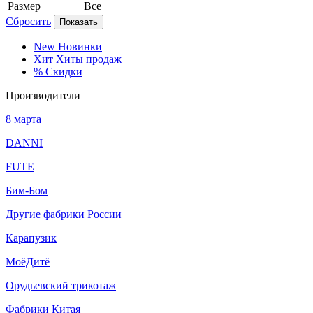
Размер
Все
Сбросить
Показать
New
Новинки
Хит
Хиты продаж
%
Скидки
Производители
8 марта
DANNI
FUTE
Бим-Бом
Другие фабрики России
Карапузик
МоёДитё
Орудьевский трикотаж
Фабрики Китая