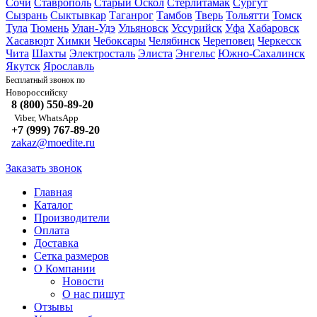
Сочи
Ставрополь
Старый Оскол
Стерлитамак
Сургут
Сызрань
Сыктывкар
Таганрог
Тамбов
Тверь
Тольятти
Томск
Тула
Тюмень
Улан-Удэ
Ульяновск
Уссурийск
Уфа
Хабаровск
Хасавюрт
Химки
Чебоксары
Челябинск
Череповец
Черкесск
Чита
Шахты
Электросталь
Элиста
Энгельс
Южно-Сахалинск
Якутск
Ярославль
Бесплатный звонок по
Новороссийску
8 (800) 550-89-20
Viber, WhatsApp
+7 (999) 767-89-20
zakaz@moedite.ru
Заказать звонок
Главная
Каталог
Производители
Оплата
Доставка
Сетка размеров
О Компании
Новости
О нас пишут
Отзывы