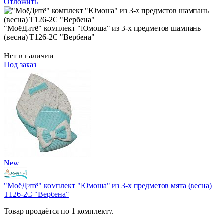
Отложить
"МоёДитё" комплект "Юмоша" из 3-х предметов шампань
(весна) Т126-2С "Вербена"
Нет в наличии
Под заказ
New
"МоёДитё" комплект "Юмоша" из 3-х предметов мята (весна)
Т126-2С "Вербена"
Товар продаётся по 1 комплекту.