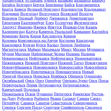
Архангельск
Астрахань
Ачинск
Балаково
Балашиха
Барнаул
Батайск
Белгород
Бердск
Березники
Бийск
Благовещенск
Братск
Брянск
Великий Новгород
Владивосток
Владикавказ
Владимир
Волгоград
Волгодонск
Волжский
Вологда
Воронеж
Грозный
Дербент
Дзержинск
Димитровград
Евпатория
Екатеринбург
Елец
Ессентуки
Железногорск
Златоуст
Иваново
Ижевск
Иркутск
Йошкар-Ола
Казань
Калининград
Калуга
Каменск-Уральский
Камышин
Каспийск
Кемерово
Керчь
Киров
Кисловодск
Ковров
Коломна
Комсомольск-на-Амуре
Кострома
Краснодар
Красноярск
Курган
Курск
Кызыл
Липецк
Люберцы
Магнитогорск
Майкоп
Махачкала
Миасс
Москва
Мурманск
Муром
Мытищи
Набережные Челны
Назрань
Нальчик
Невинномысск
Нефтекамск
Нефтеюганск
Нижневартовск
Нижнекамск
Нижний Новгород
Нижний Тагил
Новокузнецк
Новокуйбышевск
Новомосковск
Новороссийск
Новосибирск
Новочебоксарск
Новочеркасск
Новошахтинск
Новый
Уренгой
Ногинск
Норильск
Ноябрьск
Обнинск
Одинцово
Октябрьский
Омск
Орел
Оренбург
Орехово-Зуево
Орск
Пенза
Первоуральск
Пермь
Петрозаводск
Петропавловск-
Камчатский
Подольск
Прокопьевск
Псков
Пушкино
Пятигорск
Раменское
Ростов-
на-Дону
Рубцовск
Рыбинск
Рязань
Салават
Самара
Санкт-
Петербург
Саранск
Саратов
Севастополь
Северодвинск
Северск
Сергиев Посад
Серпухов
Симферополь
Смоленск