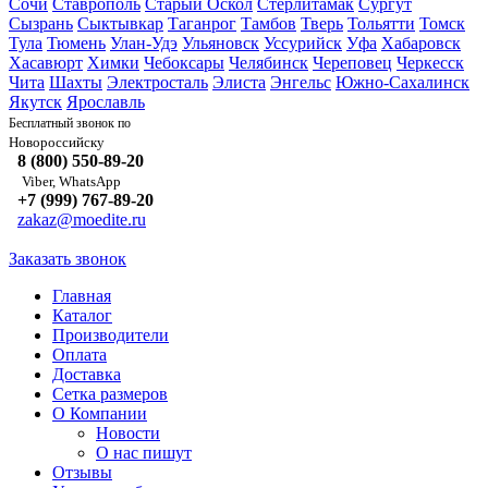
Сочи
Ставрополь
Старый Оскол
Стерлитамак
Сургут
Сызрань
Сыктывкар
Таганрог
Тамбов
Тверь
Тольятти
Томск
Тула
Тюмень
Улан-Удэ
Ульяновск
Уссурийск
Уфа
Хабаровск
Хасавюрт
Химки
Чебоксары
Челябинск
Череповец
Черкесск
Чита
Шахты
Электросталь
Элиста
Энгельс
Южно-Сахалинск
Якутск
Ярославль
Бесплатный звонок по
Новороссийску
8 (800) 550-89-20
Viber, WhatsApp
+7 (999) 767-89-20
zakaz@moedite.ru
Заказать звонок
Главная
Каталог
Производители
Оплата
Доставка
Сетка размеров
О Компании
Новости
О нас пишут
Отзывы