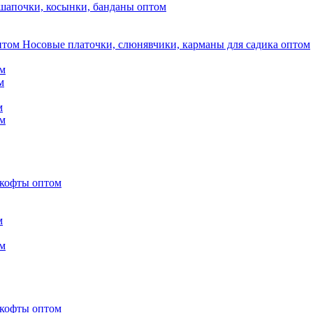
шапочки, косынки, банданы оптом
Носовые платочки, слюнявчики, карманы для садика оптом
м
м
м
м
 кофты оптом
м
м
 кофты оптом