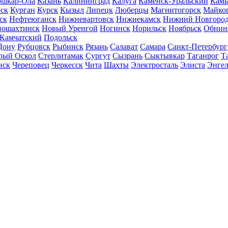
шкар-Ола
Казань
Калининград
Калуга
Каменск-Уральский
Кам
ск
Курган
Курск
Кызыл
Липецк
Люберцы
Магнитогорск
Майко
ск
Нефтеюганск
Нижневартовск
Нижнекамск
Нижний Новгоро
вошахтинск
Новый Уренгой
Ногинск
Норильск
Ноябрьск
Обнин
-Камчатский
Подольск
Дону
Рубцовск
Рыбинск
Рязань
Салават
Самара
Санкт-Петербург
рый Оскол
Стерлитамак
Сургут
Сызрань
Сыктывкар
Таганрог
Т
нск
Череповец
Черкесск
Чита
Шахты
Электросталь
Элиста
Энгел