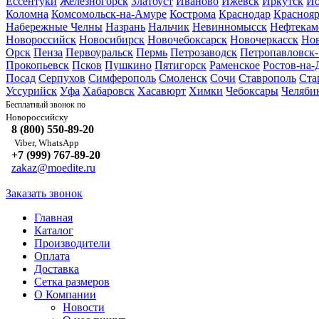
Ессентуки
Железногорск
Златоуст
Иваново
Ижевск
Иркутск
Йо
Коломна
Комсомольск-на-Амуре
Кострома
Краснодар
Краснояр
Набережные Челны
Назрань
Нальчик
Невинномысск
Нефтекам
Новороссийск
Новосибирск
Новочебоксарск
Новочеркасск
Но
Орск
Пенза
Первоуральск
Пермь
Петрозаводск
Петропавловск
Прокопьевск
Псков
Пушкино
Пятигорск
Раменское
Ростов-на-
Посад
Серпухов
Симферополь
Смоленск
Сочи
Ставрополь
Ста
Уссурийск
Уфа
Хабаровск
Хасавюрт
Химки
Чебоксары
Челяби
Бесплатный звонок по
Новороссийску
8 (800) 550-89-20
Viber, WhatsApp
+7 (999) 767-89-20
zakaz@moedite.ru
Заказать звонок
Главная
Каталог
Производители
Оплата
Доставка
Сетка размеров
О Компании
Новости