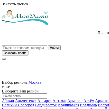
Заказать звонок
Произв
Заказать прайс
Выбор региона
Москва
close
Выберите ваш регион
Абакан
Альметьевск
Ангарск
Арзамас
Армавир
Артём
Арханге
Великий Новгород
Владивосток
Владикавказ
Владимир
Волго