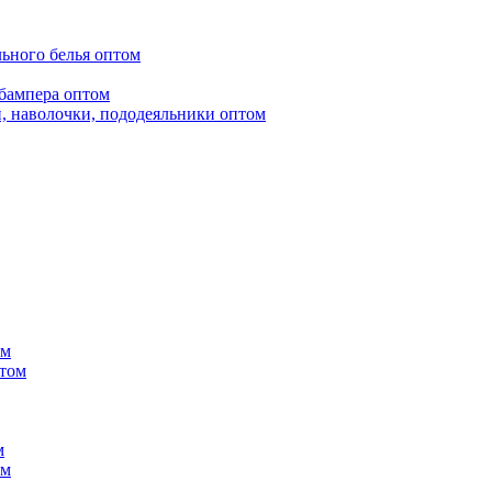
ьного белья оптом
бампера оптом
, наволочки, пододеяльники оптом
ом
птом
м
ом