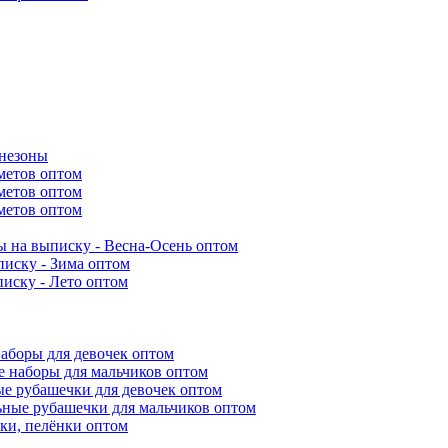
инезоны
метов оптом
метов оптом
метов оптом
 на выписку - Весна-Осень оптом
иску - Зима оптом
иску - Лето оптом
аборы для девочек оптом
 наборы для мальчиков оптом
е рубашечки для девочек оптом
ьные рубашечки для мальчиков оптом
ки, пелёнки оптом