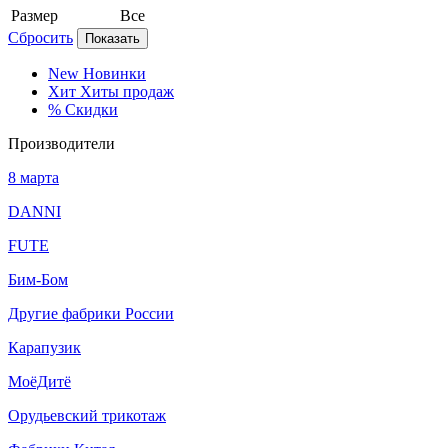
Размер
Все
Сбросить
Показать
New
Новинки
Хит
Хиты продаж
%
Скидки
Производители
8 марта
DANNI
FUTE
Бим-Бом
Другие фабрики России
Карапузик
МоёДитё
Орудьевский трикотаж