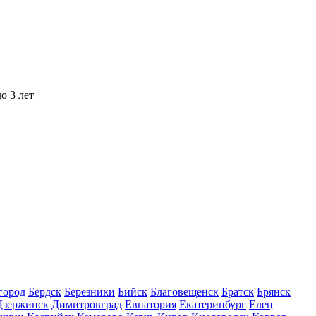
о 3 лет
город
Бердск
Березники
Бийск
Благовещенск
Братск
Брянск
Дзержинск
Димитровград
Евпатория
Екатеринбург
Елец