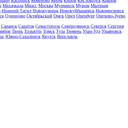
ышин
Каспийск
Кемерово
Керчь
Киров
Кисловодск
Ковров
п
Махачкала
Миасс
Москва
Мурманск
Муром
Мытищи
д
Нижний Тагил
Новокузнецк
Новокуйбышевск
Новомосковск
ск
Одинцово
Октябрьский
Омск
Орел
Оренбург
Орехово-Зуево
Саранск
Саратов
Севастополь
Северодвинск
Северск
Сергиев
амбов
Тверь
Тольятти
Томск
Тула
Тюмень
Улан-Удэ
Ульяновск
ьс
Южно-Сахалинск
Якутск
Ярославль