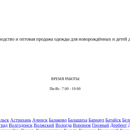
одство и оптовая продажа одежды для новорождённых и детей д
ВРЕМЯ РАБОТЫ:
Пн-Вс: 7.00 - 19.00
льск
Астрахань
Ачинск
Балаково
Балашиха
Барнаул
Батайск
Бел
град
Волгодонск
Волжский
Вологда
Воронеж
Грозный
Дербент