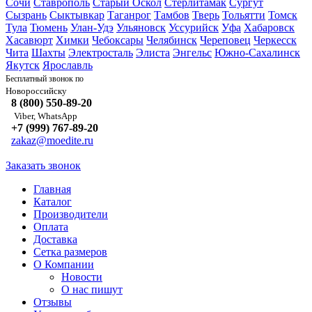
Сочи
Ставрополь
Старый Оскол
Стерлитамак
Сургут
Сызрань
Сыктывкар
Таганрог
Тамбов
Тверь
Тольятти
Томск
Тула
Тюмень
Улан-Удэ
Ульяновск
Уссурийск
Уфа
Хабаровск
Хасавюрт
Химки
Чебоксары
Челябинск
Череповец
Черкесск
Чита
Шахты
Электросталь
Элиста
Энгельс
Южно-Сахалинск
Якутск
Ярославль
Бесплатный звонок по
Новороссийску
8 (800) 550-89-20
Viber, WhatsApp
+7 (999) 767-89-20
zakaz@moedite.ru
Заказать звонок
Главная
Каталог
Производители
Оплата
Доставка
Сетка размеров
О Компании
Новости
О нас пишут
Отзывы