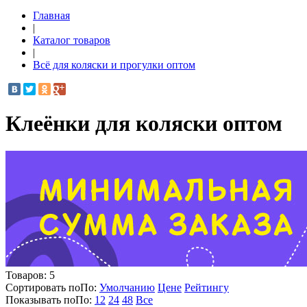
Главная
|
Каталог товаров
|
Всё для коляски и прогулки оптом
Клеёнки для коляски оптом
Товаров:
5
Сортировать по
По
:
Умолчанию
Цене
Рейтингу
Показывать по
По
:
12
24
48
Все