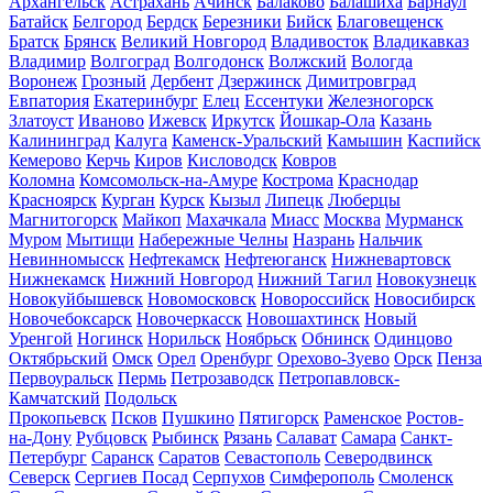
Архангельск
Астрахань
Ачинск
Балаково
Балашиха
Барнаул
Батайск
Белгород
Бердск
Березники
Бийск
Благовещенск
Братск
Брянск
Великий Новгород
Владивосток
Владикавказ
Владимир
Волгоград
Волгодонск
Волжский
Вологда
Воронеж
Грозный
Дербент
Дзержинск
Димитровград
Евпатория
Екатеринбург
Елец
Ессентуки
Железногорск
Златоуст
Иваново
Ижевск
Иркутск
Йошкар-Ола
Казань
Калининград
Калуга
Каменск-Уральский
Камышин
Каспийск
Кемерово
Керчь
Киров
Кисловодск
Ковров
Коломна
Комсомольск-на-Амуре
Кострома
Краснодар
Красноярск
Курган
Курск
Кызыл
Липецк
Люберцы
Магнитогорск
Майкоп
Махачкала
Миасс
Москва
Мурманск
Муром
Мытищи
Набережные Челны
Назрань
Нальчик
Невинномысск
Нефтекамск
Нефтеюганск
Нижневартовск
Нижнекамск
Нижний Новгород
Нижний Тагил
Новокузнецк
Новокуйбышевск
Новомосковск
Новороссийск
Новосибирск
Новочебоксарск
Новочеркасск
Новошахтинск
Новый
Уренгой
Ногинск
Норильск
Ноябрьск
Обнинск
Одинцово
Октябрьский
Омск
Орел
Оренбург
Орехово-Зуево
Орск
Пенза
Первоуральск
Пермь
Петрозаводск
Петропавловск-
Камчатский
Подольск
Прокопьевск
Псков
Пушкино
Пятигорск
Раменское
Ростов-
на-Дону
Рубцовск
Рыбинск
Рязань
Салават
Самара
Санкт-
Петербург
Саранск
Саратов
Севастополь
Северодвинск
Северск
Сергиев Посад
Серпухов
Симферополь
Смоленск