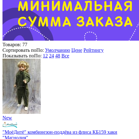
Товаров:
77
Сортировать по
По
:
Умолчанию
Цене
Рейтингу
Показывать по
По
:
12
24
48
Все
New
"МоёДитё" комбинезон-поддёва из флиса КБ159 хаки
"Магнолия"