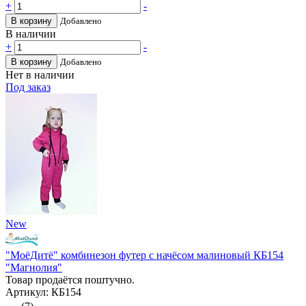
+
-
В корзину
Добавлено
В наличии
+
-
В корзину
Добавлено
Нет в наличии
Под заказ
New
"МоёДитё" комбинезон футер с начёсом малиновый КБ154
"Магнолия"
Товар продаётся поштучно.
Артикул: КБ154