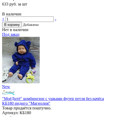
633
руб. за шт
В наличии
+
-
В корзину
Добавлено
Нет в наличии
Под заказ
New
"МоёДитё" комбинезон с ушками футер петля без начёса
КБ180 индиго "Магнолия"
Товар продаётся поштучно.
Артикул: КБ180