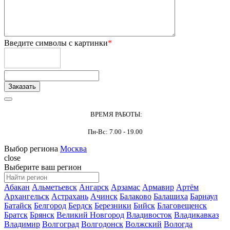
Введите символы с картинки
*
ВРЕМЯ РАБОТЫ:
Пн-Вс: 7.00 - 19.00
Выбор региона
Москва
close
Выберите ваш регион
Абакан
Альметьевск
Ангарск
Арзамас
Армавир
Артём
Архангельск
Астрахань
Ачинск
Балаково
Балашиха
Барнаул
Батайск
Белгород
Бердск
Березники
Бийск
Благовещенск
Братск
Брянск
Великий Новгород
Владивосток
Владикавказ
Владимир
Волгоград
Волгодонск
Волжский
Вологда