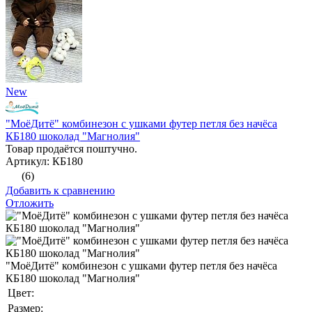
New
"МоёДитё" комбинезон с ушками футер петля без начёса
КБ180 шоколад "Магнолия"
Товар продаётся поштучно.
Артикул: КБ180
(6)
Добавить к сравнению
Отложить
"МоёДитё" комбинезон с ушками футер петля без начёса
КБ180 шоколад "Магнолия"
Цвет:
Размер: