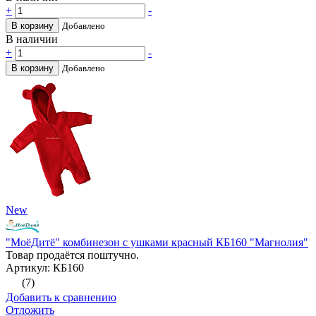
+
-
В корзину
Добавлено
В наличии
+
-
В корзину
Добавлено
New
"МоёДитё" комбинезон с ушками красный КБ160 "Магнолия"
Товар продаётся поштучно.
Артикул: КБ160
(7)
Добавить к сравнению
Отложить