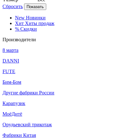
Сбросить
Показать
New
Новинки
Хит
Хиты продаж
%
Скидки
Производители
8 марта
DANNI
FUTE
Бим-Бом
Другие фабрики России
Карапузик
МоёДитё
Орудьевский трикотаж
Фабрики Китая