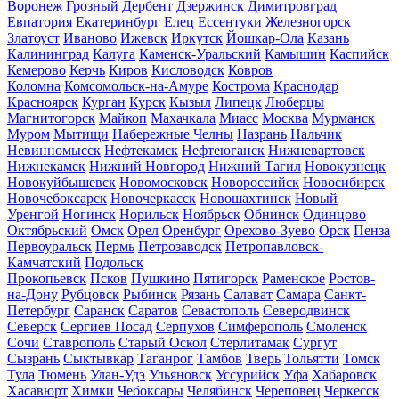
Воронеж
Грозный
Дербент
Дзержинск
Димитровград
Евпатория
Екатеринбург
Елец
Ессентуки
Железногорск
Златоуст
Иваново
Ижевск
Иркутск
Йошкар-Ола
Казань
Калининград
Калуга
Каменск-Уральский
Камышин
Каспийск
Кемерово
Керчь
Киров
Кисловодск
Ковров
Коломна
Комсомольск-на-Амуре
Кострома
Краснодар
Красноярск
Курган
Курск
Кызыл
Липецк
Люберцы
Магнитогорск
Майкоп
Махачкала
Миасс
Москва
Мурманск
Муром
Мытищи
Набережные Челны
Назрань
Нальчик
Невинномысск
Нефтекамск
Нефтеюганск
Нижневартовск
Нижнекамск
Нижний Новгород
Нижний Тагил
Новокузнецк
Новокуйбышевск
Новомосковск
Новороссийск
Новосибирск
Новочебоксарск
Новочеркасск
Новошахтинск
Новый
Уренгой
Ногинск
Норильск
Ноябрьск
Обнинск
Одинцово
Октябрьский
Омск
Орел
Оренбург
Орехово-Зуево
Орск
Пенза
Первоуральск
Пермь
Петрозаводск
Петропавловск-
Камчатский
Подольск
Прокопьевск
Псков
Пушкино
Пятигорск
Раменское
Ростов-
на-Дону
Рубцовск
Рыбинск
Рязань
Салават
Самара
Санкт-
Петербург
Саранск
Саратов
Севастополь
Северодвинск
Северск
Сергиев Посад
Серпухов
Симферополь
Смоленск
Сочи
Ставрополь
Старый Оскол
Стерлитамак
Сургут
Сызрань
Сыктывкар
Таганрог
Тамбов
Тверь
Тольятти
Томск
Тула
Тюмень
Улан-Удэ
Ульяновск
Уссурийск
Уфа
Хабаровск
Хасавюрт
Химки
Чебоксары
Челябинск
Череповец
Черкесск