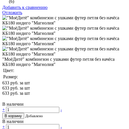
(6)
Добавить к сравнению
Отложить
"МоёДитё" комбинезон с ушками футер петля без начёса
КБ180 индиго "Магнолия"
Цвет:
Размер:
633
руб. за шт
633
руб. за шт
633
руб. за шт
В наличии
+
-
В корзину
Добавлено
В наличии
+
-