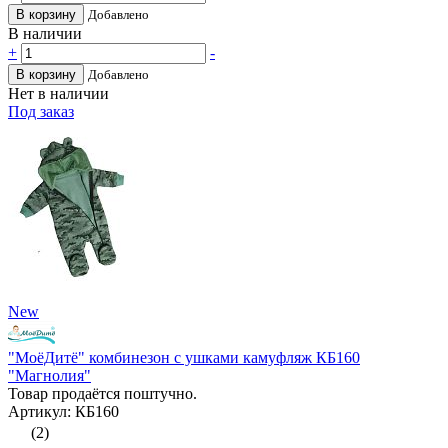
В корзину
Добавлено
В наличии
+
-
В корзину
Добавлено
Нет в наличии
Под заказ
New
"МоёДитё" комбинезон с ушками камуфляж КБ160
"Магнолия"
Товар продаётся поштучно.
Артикул: КБ160
(2)