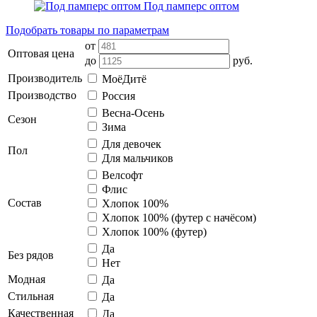
Под памперс оптом
Подобрать товары по параметрам
от
Оптовая цена
до
руб.
Производитель
МоёДитё
Производство
Россия
Весна-Осень
Сезон
Зима
Для девочек
Пол
Для мальчиков
Велсофт
Флис
Состав
Хлопок 100%
Хлопок 100% (футер с начёсом)
Хлопок 100% (футер)
Да
Без рядов
Нет
Модная
Да
Стильная
Да
Качественная
Да