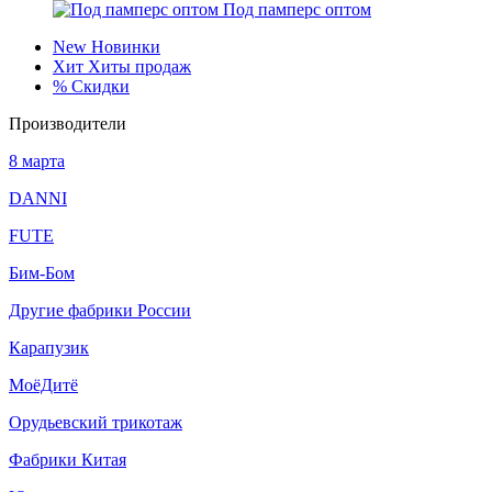
Под памперс оптом
New
Новинки
Хит
Хиты продаж
%
Скидки
Производители
8 марта
DANNI
FUTE
Бим-Бом
Другие фабрики России
Карапузик
МоёДитё
Орудьевский трикотаж
Фабрики Китая