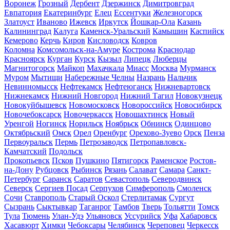
Воронеж
Грозный
Дербент
Дзержинск
Димитровград
Евпатория
Екатеринбург
Елец
Ессентуки
Железногорск
Златоуст
Иваново
Ижевск
Иркутск
Йошкар-Ола
Казань
Калининград
Калуга
Каменск-Уральский
Камышин
Каспийск
Кемерово
Керчь
Киров
Кисловодск
Ковров
Коломна
Комсомольск-на-Амуре
Кострома
Краснодар
Красноярск
Курган
Курск
Кызыл
Липецк
Люберцы
Магнитогорск
Майкоп
Махачкала
Миасс
Москва
Мурманск
Муром
Мытищи
Набережные Челны
Назрань
Нальчик
Невинномысск
Нефтекамск
Нефтеюганск
Нижневартовск
Нижнекамск
Нижний Новгород
Нижний Тагил
Новокузнецк
Новокуйбышевск
Новомосковск
Новороссийск
Новосибирск
Новочебоксарск
Новочеркасск
Новошахтинск
Новый
Уренгой
Ногинск
Норильск
Ноябрьск
Обнинск
Одинцово
Октябрьский
Омск
Орел
Оренбург
Орехово-Зуево
Орск
Пенза
Первоуральск
Пермь
Петрозаводск
Петропавловск-
Камчатский
Подольск
Прокопьевск
Псков
Пушкино
Пятигорск
Раменское
Ростов-
на-Дону
Рубцовск
Рыбинск
Рязань
Салават
Самара
Санкт-
Петербург
Саранск
Саратов
Севастополь
Северодвинск
Северск
Сергиев Посад
Серпухов
Симферополь
Смоленск
Сочи
Ставрополь
Старый Оскол
Стерлитамак
Сургут
Сызрань
Сыктывкар
Таганрог
Тамбов
Тверь
Тольятти
Томск
Тула
Тюмень
Улан-Удэ
Ульяновск
Уссурийск
Уфа
Хабаровск
Хасавюрт
Химки
Чебоксары
Челябинск
Череповец
Черкесск