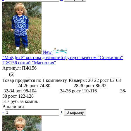
New
"МоёДитё" костюм домашний футер с начёсом "Снежинки"
ПЖ156 синий "Магнолия"
Артикул: ПЖ156
(6)
Товар продаётся по 1 комплекту. Размеры: 20-22 рост 62-68
24-26 рост 74-80 28-30 рост 86-92
32-34 рот 98-104 34-36 рост 110-116 36-
38 рост 122-128
517
руб.
за компл.
В наличии
-
+
В корзину