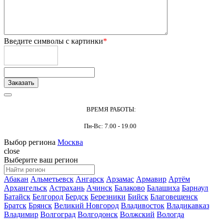
Введите символы с картинки
*
ВРЕМЯ РАБОТЫ:
Пн-Вс: 7.00 - 19.00
Выбор региона
Москва
close
Выберите ваш регион
Абакан
Альметьевск
Ангарск
Арзамас
Армавир
Артём
Архангельск
Астрахань
Ачинск
Балаково
Балашиха
Барнаул
Батайск
Белгород
Бердск
Березники
Бийск
Благовещенск
Братск
Брянск
Великий Новгород
Владивосток
Владикавказ
Владимир
Волгоград
Волгодонск
Волжский
Вологда