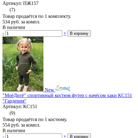
Артикул: ПЖ157
(7)
Товар продаётся по 1 комплекту.
534
руб.
за компл.
В наличии
-
+
В корзину
New
"МоёДитё" спортивный костюм футер с начёсом хаки КС151
"Гардения"
Артикул: КС151
(9)
Товар продаётся по 1 костюму.
554
руб.
за компл.
В наличии
-
+
В корзину