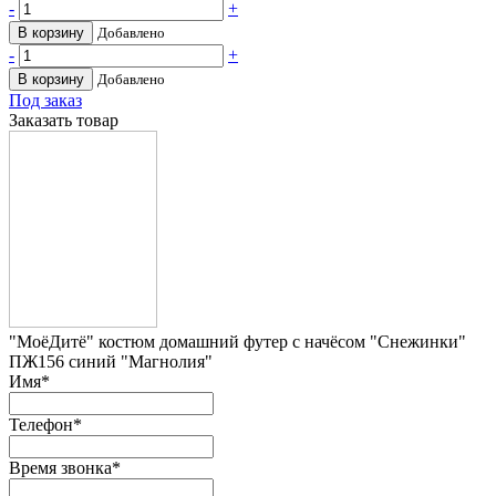
-
+
В корзину
Добавлено
-
+
В корзину
Добавлено
Под заказ
Заказать товар
"МоёДитё" костюм домашний футер с начёсом "Снежинки"
ПЖ156 синий "Магнолия"
Имя
*
Телефон
*
Время звонка
*